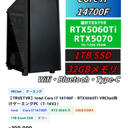
VRChat
ゲーミング
【TRUSTVR】Intel Core i7 14700F・RTX5060Ti VRChat向
けゲーミングPC（T-14V2）
Intel
Core i7 14700F
RTX 5060 Ti
32GB DDR4
1TB Gen4 SSD
タワー
300,000