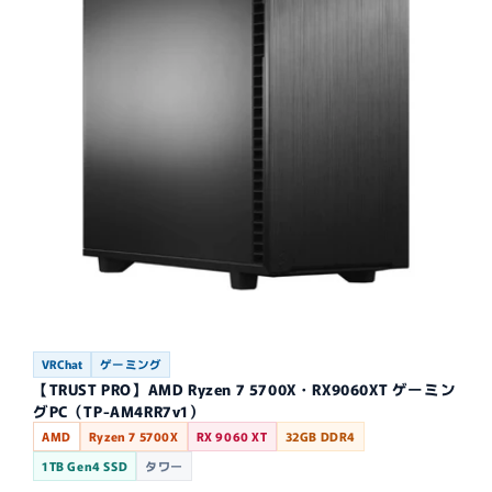
VRChat
ゲーミング
【TRUST PRO】AMD Ryzen 7 5700X・RX9060XT ゲーミン
グPC（TP-AM4RR7v1）
AMD
Ryzen 7 5700X
RX 9060 XT
32GB DDR4
1TB Gen4 SSD
タワー