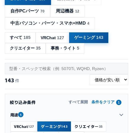
自作PCパーツ
周辺機器
70
12
中古パソコン・パーツ・スマホ+HMD
4
すべて
185
ゲーミング
143
VRChat
127
クリエイター
35
事務・ライト
5
143
件
絞り込み条件
条件をクリア
すべて展開
1
用途
1
VRChat
ゲーミング
クリエイター
127
143
35