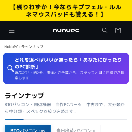
コンテ
【残りわずか！今ならキプフェル・ルル
ンツに
進む
ネマウスパッドも貰える！】
カ
ー
ト
NuNuPC
ラインナップ
どれを選べばいいか迷ったら「あなたにぴったり
🔍
のPC診断」
選ぶだけ・約2分。用途とご予算から、スタッフと同じ目線でご提
案します
ラインナップ
BTOパソコン・周辺機器・自作PCパーツ・中古まで、大分類か
ら中分類・スペックで絞り込めます。
BTOパソコン
当日出荷パソコン
185
0