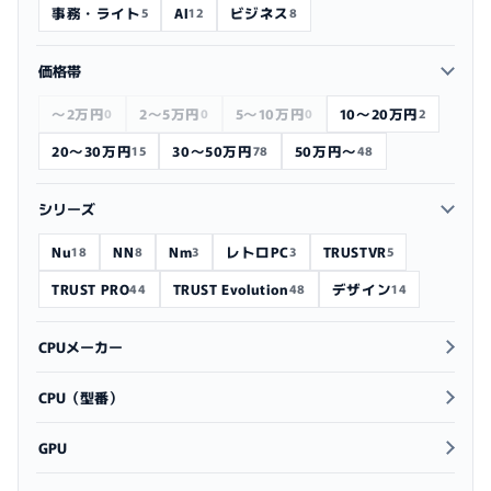
事務・ライト
AI
ビジネス
5
12
8
価格帯
～2万円
2〜5万円
5〜10万円
10〜20万円
0
0
0
2
20〜30万円
30〜50万円
50万円～
15
78
48
シリーズ
Nu
NN
Nm
レトロPC
TRUSTVR
18
8
3
3
5
TRUST PRO
TRUST Evolution
デザイン
44
48
14
CPUメーカー
CPU（型番）
GPU