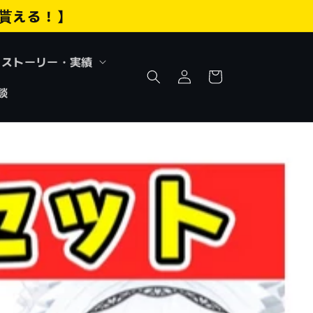
貰える！】
ロ
カ
ストーリー・実績
グ
ー
イ
相談
ト
ン