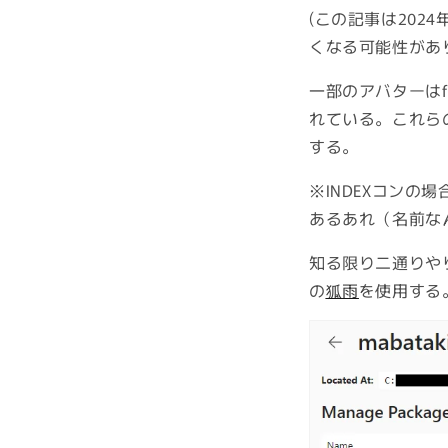
(この記事は20
くなる可能性があ
一部のアバターは
れている。これら
する。
※INDEXコンの場
あるあれ（名前な
知る限り二通りや
の
狐雨
を使用する