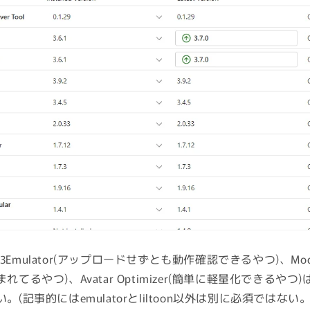
Av3Emulator(アップロードせずとも動作確認できるやつ)、Modula
てるやつ)、Avatar Optimizer(簡単に軽量化できるや
(記事的にはemulatorとliltoon以外は別に必須ではな