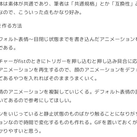
体は素体が共通であり、筆者は「共通規格」とか「互換性」
なので、こういった点もかなり好み。
を作る方法
フォルト表情～目閉じ状態までを書き込んだアニメーションを作
である。
ャーがfistのときにトリガーを押し込むと押し込み具合に応じ
アニメーションを再生するので、顔のアニメーションをデフ
てあるやつを入れればそのままうまくいく。
情のアニメーションを複製していじくる。デフォルト表情の
いてあるので参考にしてほしい。
ンをいじっていると静止状態のものばかり触ることになりが
ョンなので時間で変化するものも作れる。GIFを置いておく
かりやすいと思う。