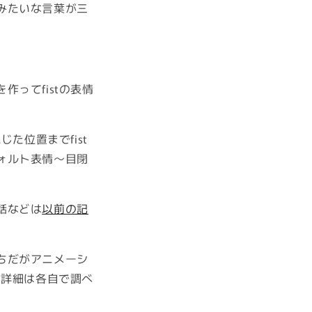
みたいな言葉が三
ってfistの表情
た位置までfist
ォルト表情～目閉
話などは
以前の記
ちだがアニメーシ
が詳細は各自で調べ