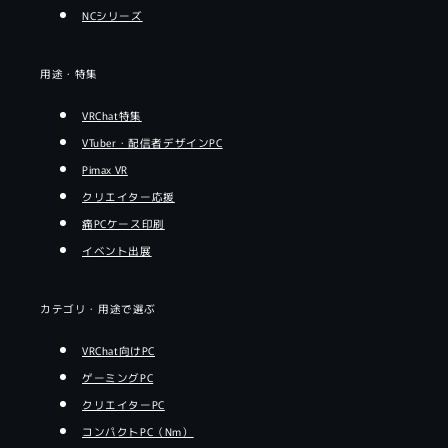
NCシリーズ
用途・特集
VRChat特集
VTuber・配信者デザインPC
Pimax VR
クリエイター応援
痛PCケース印刷
イベント出展
カテゴリ・用途で選ぶ
VRChat向けPC
ゲーミングPC
クリエイターPC
コンパクトPC（Nm）