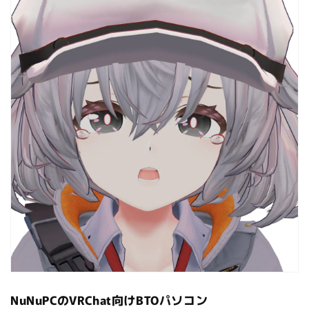
NuNuPCのVRChat向けBTOパソコン