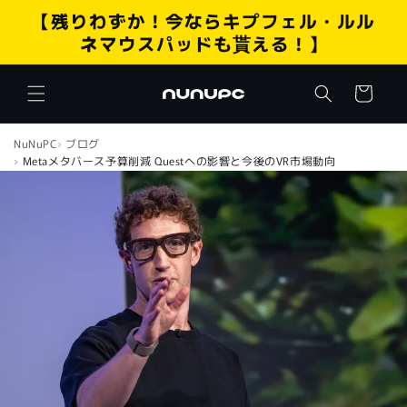
コンテ
【残りわずか！今ならキプフェル・ルル
ンツに
進む
ネマウスパッドも貰える！】
カ
ー
ト
NuNuPC
ブログ
Metaメタバース予算削減 Questへの影響と今後のVR市場動向